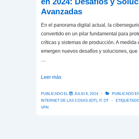
en 2024: Desafíos y Solu
Avanzadas
En el panorama digital actual, la ciberseguri
convertido en un pilar fundamental para prot
críticas y sistemas de producción. A medid
emergen nuevos desafíos y soluciones, que h
…
Evolución
Leer más
de
la
PUBLICADO EL
JULIO 8, 2024
PUBLICADO E
INTERNET DE LAS COSAS (IOT)
,
IT
,
OT
ETIQUETAD
Ciberseguridad
VPN
Industrial
en
2024:
Desafíos