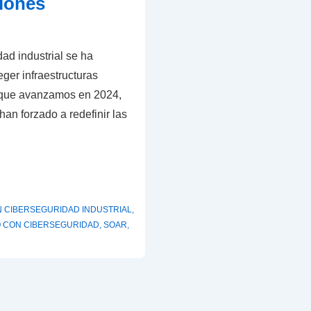
ciones
dad industrial se ha
eger infraestructuras
a que avanzamos en 2024,
an forzado a redefinir las
N
CIBERSEGURIDAD INDUSTRIAL
,
O CON
CIBERSEGURIDAD
,
SOAR
,