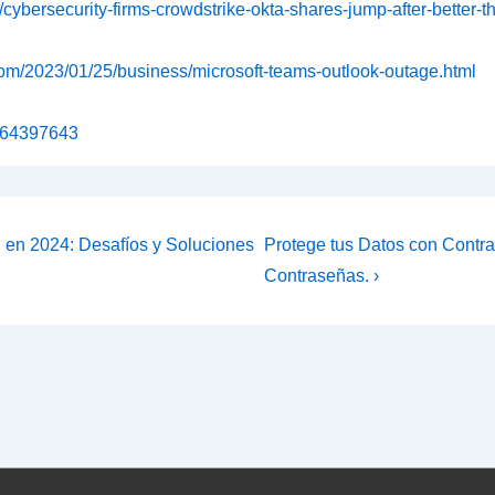
/cybersecurity-firms-crowdstrike-okta-shares-jump-after-better-
com/2023/01/25/business/microsoft-teams-outlook-outage.html
y-64397643
La
al en 2024: Desafíos y Soluciones
Protege tus Datos con Contr
entrada
Contraseñas. ›
siguiente
es