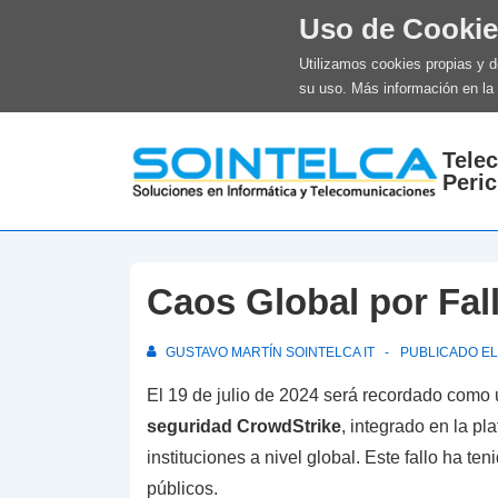
Uso de Cooki
Utilizamos cookies propias y 
su uso. Más información en la
↓
Tele
Saltar
Peric
al
contenido
principal
Caos Global por Fal
GUSTAVO MARTÍN SOINTELCA IT
PUBLICADO E
El 19 de julio de 2024 será recordado como u
seguridad CrowdStrike
, integrado en la p
instituciones a nivel global. Este fallo ha te
públicos.