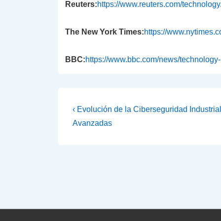
Reuters:
https://www.reuters.com/technology
The New York Times:
https://www.nytimes.
BBC:
https://www.bbc.com/news/technolog
Navegación
La
‹ Evolución de la Ciberseguridad Industri
entrada
de
Avanzadas
anterior
entradas
es