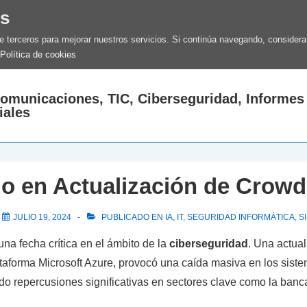
es
de terceros para mejorar nuestros servicios. Si continúa navegando, conside
Política de cookies
comunicaciones, TIC, Ciberseguridad, Informes
iales
lo en Actualización de Crowd
L
JULIO 19, 2024
PUBLICADO EN
IA
,
IT
,
SEGURIDAD INFORMÁTICA
,
S
na fecha crítica en el ámbito de la
ciberseguridad
. Una actual
lataforma Microsoft Azure, provocó una caída masiva en los sis
nido repercusiones significativas en sectores clave como la banca