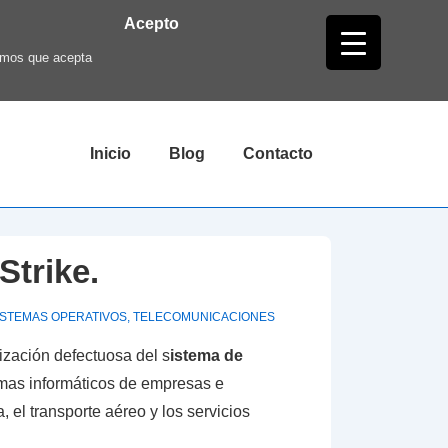
Acepto
ramos que acepta
Navegación
Inicio
Blog
Contacto
principal
Strike.
ISTEMAS OPERATIVOS
,
TELECOMUNICACIONES
ización defectuosa del s
istema de
temas informáticos de empresas e
, el transporte aéreo y los servicios