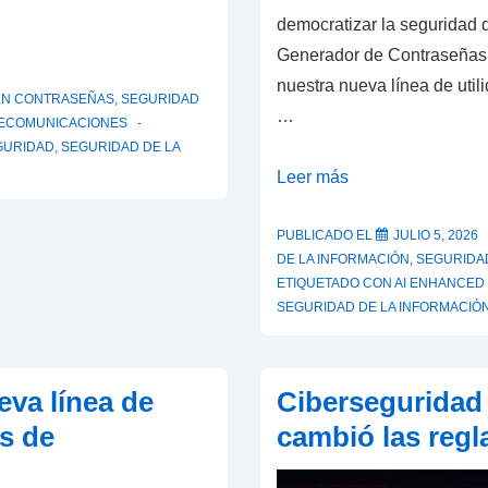
democratizar la seguridad d
Generador de Contraseñas 
nuestra nueva línea de util
EN
CONTRASEÑAS
,
SEGURIDAD
…
ECOMUNICACIONES
GURIDAD
,
SEGURIDAD DE LA
Más
Leer más
allá
de
PUBLICADO EL
JULIO 5, 2026
DE LA INFORMACIÓN
,
SEGURIDA
las
ETIQUETADO CON
AI ENHANCED
contraseñas
SEGURIDAD DE LA INFORMACIÓ
complejas:
SOINTELCA
presenta
va línea de
Ciberseguridad 
su
s de
cambió las regl
nuevo
Generador