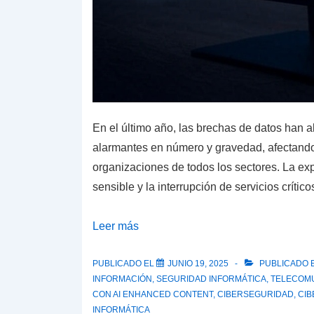
En el último año, las brechas de datos han 
alarmantes en número y gravedad, afectand
organizaciones de todos los sectores. La ex
sensible y la interrupción de servicios críti
Brechas
Leer más
de
datos
PUBLICADO EL
JUNIO 19, 2025
PUBLICADO 
INFORMACIÓN
,
SEGURIDAD INFORMÁTICA
,
TELECOM
2024-
CON
AI ENHANCED CONTENT
,
CIBERSEGURIDAD
,
CI
2025:
INFORMÁTICA