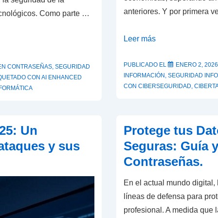
anteriores. Y por primera v
tecnológicos. Como parte …
Ciberseguridad
Leer más
2025:
El
PUBLICADO EL
ENERO 2, 2026
EN
CONTRASEÑAS
,
SEGURIDAD
INFORMACIÓN
,
SEGURIDAD INF
IQUETADO CON
AI ENHANCED
año
CON
CIBERSEGURIDAD
,
CIBERT
FORMÁTICA
en
que
la
25: Un
Protege tus Da
IA
ataques y sus
Seguras: Guía 
cambió
Contraseñas.
las
reglas
En el actual mundo digital,
del
líneas de defensa para pro
juego
profesional. A medida que