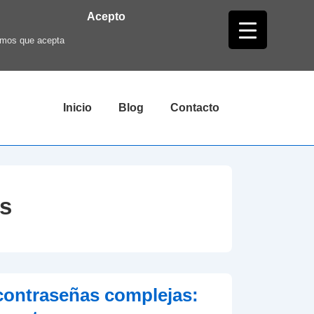
Acepto
ramos que acepta
Navegación
Inicio
Blog
Contacto
principal
s
 contraseñas complejas: