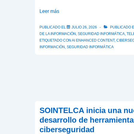
¿Qué
Leer más
tan
segura
PUBLICADO EL
JULIO 26, 2026
PUBLICADO 
DE LA INFORMACIÓN
,
SEGURIDAD INFORMÁTICA
,
TEL
es
ETIQUETADO CON
AI ENHANCED CONTENT
,
CIBERSE
tu
INFORMACIÓN
,
SEGURIDAD INFORMÁTICA
clave
realmente?
SOINTELCA inicia una nue
desarrollo de herramienta
ciberseguridad