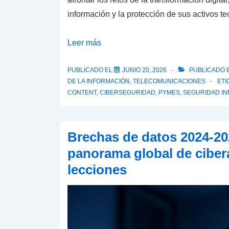
información y la protección de sus activos 
SOINTELCA
Leer más
inicia
una
PUBLICADO EL
JUNIO 20, 2026
PUBLICADO 
DE LA INFORMACIÓN
,
TELECOMUNICACIONES
ET
nueva
CONTENT
,
CIBERSEGURIDAD
,
PYMES
,
SEGURIDAD IN
línea
de
desarrollo
Brechas de datos 2024-20
de
panorama global de ciber
herramientas
lecciones
de
ciberseguridad