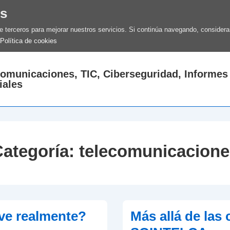
es
de terceros para mejorar nuestros servicios. Si continúa navegando, conside
Política de cookies
comunicaciones, TIC, Ciberseguridad, Informes
iales
Categoría:
telecomunicacione
ave realmente?
Más allá de las