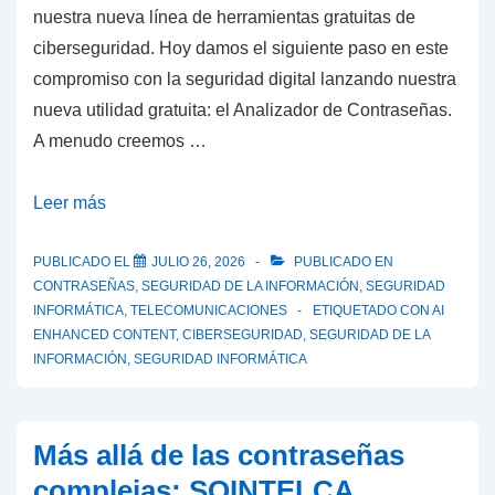
nuestra nueva línea de herramientas gratuitas de
ciberseguridad. Hoy damos el siguiente paso en este
compromiso con la seguridad digital lanzando nuestra
nueva utilidad gratuita: el Analizador de Contraseñas.
A menudo creemos …
¿Qué
Leer más
tan
segura
PUBLICADO EL
JULIO 26, 2026
PUBLICADO EN
CONTRASEÑAS
,
SEGURIDAD DE LA INFORMACIÓN
,
SEGURIDAD
es
INFORMÁTICA
,
TELECOMUNICACIONES
ETIQUETADO CON
AI
tu
ENHANCED CONTENT
,
CIBERSEGURIDAD
,
SEGURIDAD DE LA
clave
INFORMACIÓN
,
SEGURIDAD INFORMÁTICA
realmente?
Más allá de las contraseñas
complejas: SOINTELCA