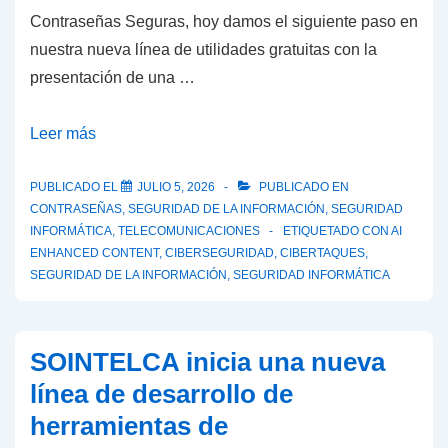
Contraseñas Seguras, hoy damos el siguiente paso en
nuestra nueva línea de utilidades gratuitas con la
presentación de una …
Más
Leer más
allá
de
PUBLICADO EL
JULIO 5, 2026
PUBLICADO EN
CONTRASEÑAS
,
SEGURIDAD DE LA INFORMACIÓN
,
SEGURIDAD
las
INFORMÁTICA
,
TELECOMUNICACIONES
ETIQUETADO CON
AI
contraseñas
ENHANCED CONTENT
,
CIBERSEGURIDAD
,
CIBERTAQUES
,
complejas:
SEGURIDAD DE LA INFORMACIÓN
,
SEGURIDAD INFORMÁTICA
SOINTELCA
presenta
SOINTELCA inicia una nueva
su
nuevo
línea de desarrollo de
Generador
herramientas de
de