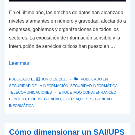
En el último año, las brechas de datos han alcanzado
niveles alarmantes en número y gravedad, afectando a
empresas, gobiernos y organizaciones de todos los
sectores. La exposición de información sensible y la
interrupción de servicios críticos han puesto en …
Brechas
Leer más
de
datos
PUBLICADO EL
JUNIO 19, 2025
PUBLICADO EN
SEGURIDAD DE LA INFORMACIÓN
,
SEGURIDAD INFORMÁTICA
,
2024-
TELECOMUNICACIONES
ETIQUETADO CON
AI ENHANCED
2025:
CONTENT
,
CIBERSEGURIDAD
,
CIBERTAQUES
,
SEGURIDAD
Un
INFORMÁTICA
panorama
global
Cómo dimensionar un SAI/UPS
de