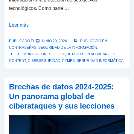
tecnológicos. Como parte …
SOINTELCA
Leer más
inicia
una
PUBLICADO EL
JUNIO 20, 2026
PUBLICADO EN
CONTRASEÑAS
,
SEGURIDAD DE LA INFORMACIÓN
,
nueva
TELECOMUNICACIONES
ETIQUETADO CON
AI ENHANCED
línea
CONTENT
,
CIBERSEGURIDAD
,
PYMES
,
SEGURIDAD INFORMÁTICA
de
desarrollo
de
Brechas de datos 2024-2025:
herramientas
Un panorama global de
de
ciberataques y sus lecciones
ciberseguridad