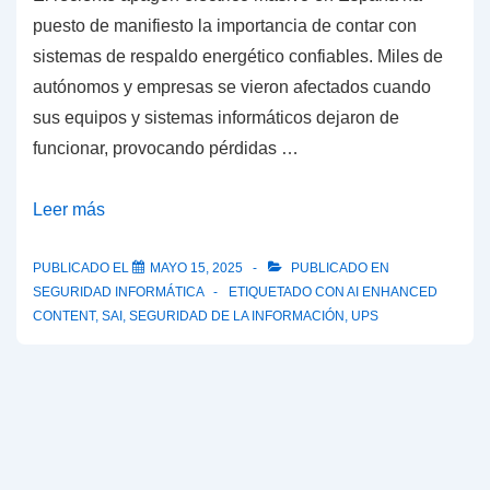
puesto de manifiesto la importancia de contar con
sistemas de respaldo energético confiables. Miles de
autónomos y empresas se vieron afectados cuando
sus equipos y sistemas informáticos dejaron de
funcionar, provocando pérdidas …
Cómo
Leer más
dimensionar
un
PUBLICADO EL
MAYO 15, 2025
PUBLICADO EN
SEGURIDAD INFORMÁTICA
ETIQUETADO CON
AI ENHANCED
SAI/UPS
CONTENT
,
SAI
,
SEGURIDAD DE LA INFORMACIÓN
,
UPS
para
profesionales
y
empresas.
Evita
imprevistos