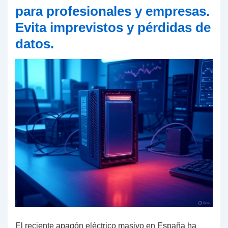
ciberataques
para profesionales y empresas.
y
Evita imprevistos y pérdidas de
sus
datos.
lecciones
El reciente apagón eléctrico masivo en España ha