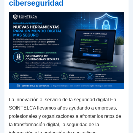
ciberseguridad
Frases
de
Paso
Seguras
La innovación al servicio de la seguridad digital En
SOINTELCA llevamos años ayudando a empresas,
profesionales y organizaciones a afrontar los retos de
la transformación digital, la seguridad de la
información y la protección de sus activos