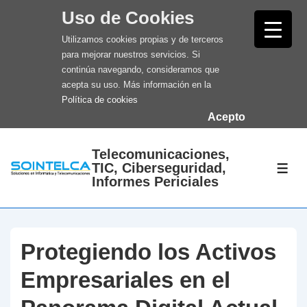
Uso de Cookies
Utilizamos cookies propias y de terceros
para mejorar nuestros servicios. Si
continúa navegando, consideramos que
acepta su uso. Más información en la
Política de cookies
Acepto
↓
Telecomunicaciones,
Saltar
TIC, Ciberseguridad,
ME
al
Informes Periciales
contenido
principal
Protegiendo los Activos
Empresariales en el