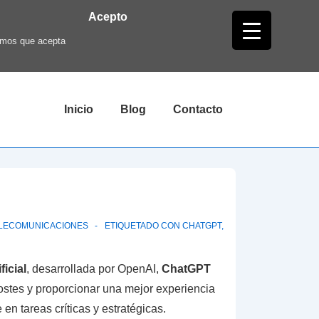
Acepto
ramos que acepta
Navegación
Inicio
Blog
Contacto
principal
LECOMUNICACIONES
ETIQUETADO CON
CHATGPT
,
ficial
, desarrollada por OpenAI,
ChatGPT
ostes y proporcionar una mejor experiencia
en tareas críticas y estratégicas.