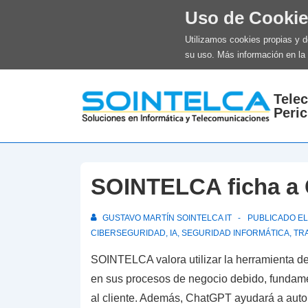
Uso de Cooki
Utilizamos cookies propias y 
su uso. Más información en la
↓
Tele
Saltar
Peric
al
contenido
principal
SOINTELCA ficha 
GUSTAVO MARTÍN SOINTELCA IT
PUBLICADO E
CIBERSEGURIDAD
,
IA
,
SEGURIDAD INFORMÁTICA
,
TR
SOINTELCA valora utilizar la herramienta d
en sus procesos de negocio debido, fundamen
al cliente. Además, ChatGPT ayudará a automat