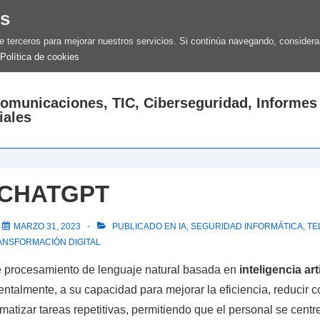
es
de terceros para mejorar nuestros servicios. Si continúa navegando, conside
Política de cookies
comunicaciones, TIC, Ciberseguridad, Informes
iales
a CHATGPT
L
MARZO 31, 2023
PUBLICADO EN
IA
,
SEGURIDAD INFORMÁTICA
,
TE
ANSFORMACIÓN DIGITAL
e procesamiento de lenguaje natural basada en
inteligencia arti
talmente, a su capacidad para mejorar la eficiencia, reducir c
izar tareas repetitivas, permitiendo que el personal se centre 