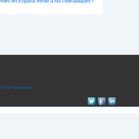
ymes en España frente a los ciberataques ›
Copyright © 2026
Telecomunicaciones, TIC,
Ciberseguridad, Informes Periciales
| Funciona con
Tema Responsive
n
Tema Responsive